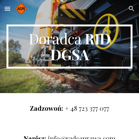
Skip to main content
Skip to navigation
Doradca
RID
DGSA
Zadzowoń:
+ 48 723 377 077
Napisz:
info@radcaprawa.com